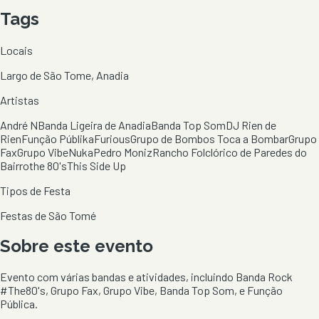
Tags
Locais
Largo de São Tome, Anadia
Artistas
André N
Banda Ligeira de Anadia
Banda Top Som
DJ Rien de
Rien
Função Públika
Furious
Grupo de Bombos Toca a Bombar
Grupo
Fax
Grupo Vibe
Nuka
Pedro Moniz
Rancho Folclórico de Paredes do
Bairro
the 80's
This Side Up
Tipos de Festa
Festas de São Tomé
Sobre este evento
Evento com várias bandas e atividades, incluindo Banda Rock
#The80's, Grupo Fax, Grupo Vibe, Banda Top Som, e Função
Pública.