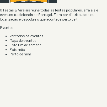
O Festas & Arraiais reúne todas as festas populares, arraiais e
eventos tradicionais de Portugal. Filtra por distrito, data ou
localização e descobre o que acontece perto de ti.
Eventos
Ver todos os eventos
Mapa de eventos
Este fim de semana
Este mês
Perto de mim
Por artista, local e tipo de festa
Por Localização
Todos os distritos
Distrito de Braga
Distrito do Porto
Distrito de Lisboa
Distrito de Faro
Informação