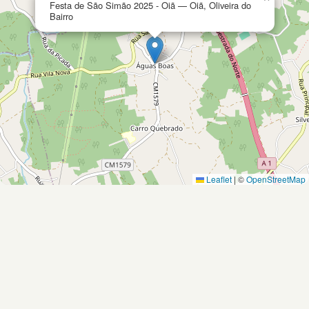
Festa de São Simão 2025 - Oiã — Oiã, Oliveira do
Bairro
Leaflet
|
©
OpenStreetMap