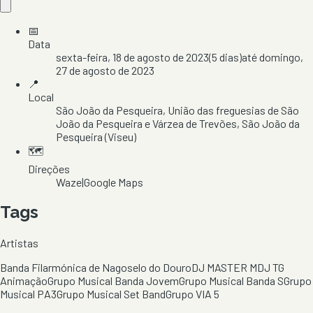
📅
Data
sexta-feira, 18 de agosto de 2023
(
5
dias)
até
domingo,
27 de agosto de 2023
📍
Local
São João da Pesqueira
, União das freguesias de São
João da Pesqueira e Várzea de Trevões
, São João da
Pesqueira
(Viseu)
🗺️
Direções
Waze
|
Google Maps
Tags
Artistas
Banda Filarmónica de Nagoselo do Douro
DJ MASTER M
DJ TG
Animação
Grupo Musical Banda Jovem
Grupo Musical Banda S
Grupo
Musical PA3
Grupo Musical Set Band
Grupo VIA 5