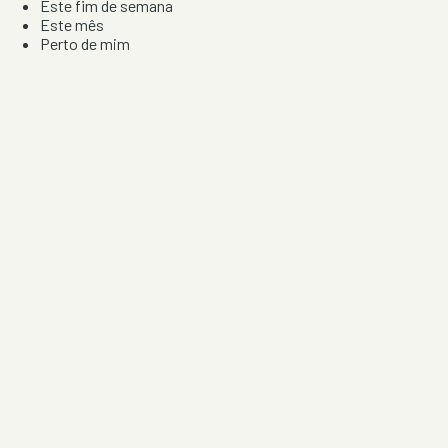
Este fim de semana
Este mês
Perto de mim
Por artista, local e tipo de festa
Por Localização
Todos os distritos
Distrito de Braga
Distrito do Porto
Distrito de Lisboa
Distrito de Faro
Informação
Sobre Nós
Contacto
Privacidade e Condições
Aviso de Cookies
Redes Sociais
©
2026
Festas & Arraiais. Todos os direitos reservados.