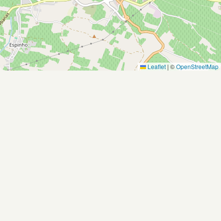
Leaflet
|
©
OpenStreetMap