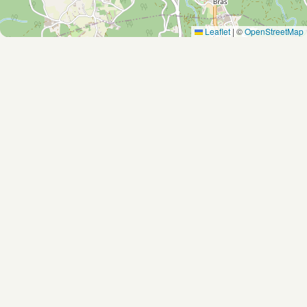
Leaflet
|
©
OpenStreetMap