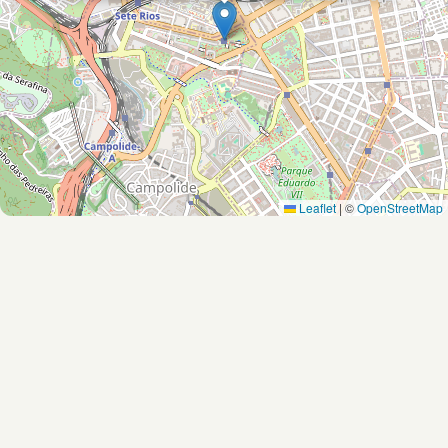
Leaflet
|
©
OpenStreetMap