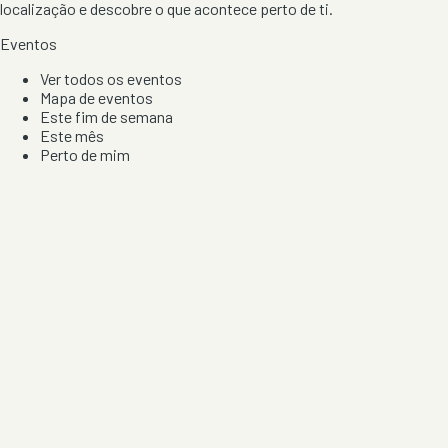
localização e descobre o que acontece perto de ti.
Eventos
Ver todos os eventos
Mapa de eventos
Este fim de semana
Este mês
Perto de mim
Por artista, local e tipo de festa
Por Localização
Todos os distritos
Distrito de Braga
Distrito do Porto
Distrito de Lisboa
Distrito de Faro
Informação
Sobre Nós
Contacto
Privacidade e Condições
Aviso de Cookies