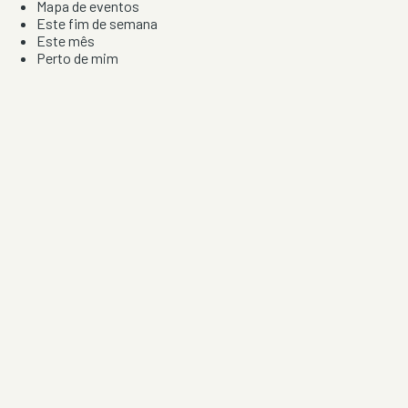
Mapa de eventos
Este fim de semana
Este mês
Perto de mim
Por artista, local e tipo de festa
Por Localização
Todos os distritos
Distrito de Braga
Distrito do Porto
Distrito de Lisboa
Distrito de Faro
Informação
Sobre Nós
Contacto
Privacidade e Condições
Aviso de Cookies
Redes Sociais