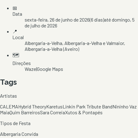
📅
Data
sexta-feira, 26 de junho de 2026
(
6
dias)
até
domingo, 5
de julho de 2026
📍
Local
Albergaria-a-Velha
, Albergaria-a-Velha e Valmaior
,
Albergaria-a-Velha
(Aveiro)
🗺️
Direções
Waze
|
Google Maps
Tags
Artistas
CALEMA
Hybrid Theory
Karetus
Linkin Park Tribute Band
Nininho Vaz
Maia
Quim Barreiros
Sara Correia
Xutos & Pontapés
Tipos de Festa
Albergaria Convida