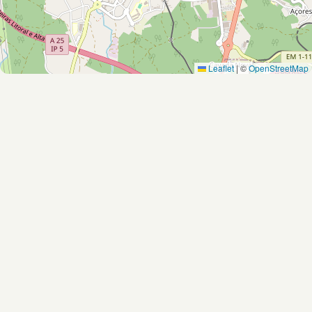
Leaflet
|
©
OpenStreetMap