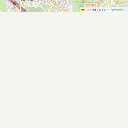
Leaflet
|
©
OpenStreetMap