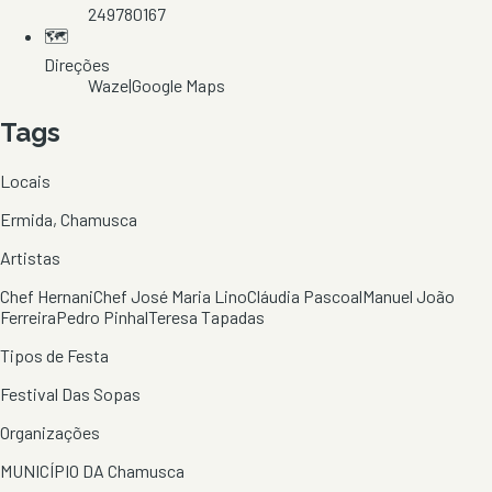
249780167
🗺️
Direções
Waze
|
Google Maps
Tags
Locais
Ermida, Chamusca
Artistas
Chef Hernani
Chef José Maria Lino
Cláudia Pascoal
Manuel João
Ferreira
Pedro Pinhal
Teresa Tapadas
Tipos de Festa
Festival Das Sopas
Organizações
MUNICÍPIO DA Chamusca