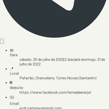
📅
Data
sábado, 30 de julho de 2022
(
2
dias)
até
domingo, 31 de
julho de 2022
📍
Local
Pafarrão
, Chancelaria
, Torres Novas
(Santarém)
🌐
Website
https://www.facebook.com/terradalaranja/
✉️
Email
acdr.pafarrao@gmail.com