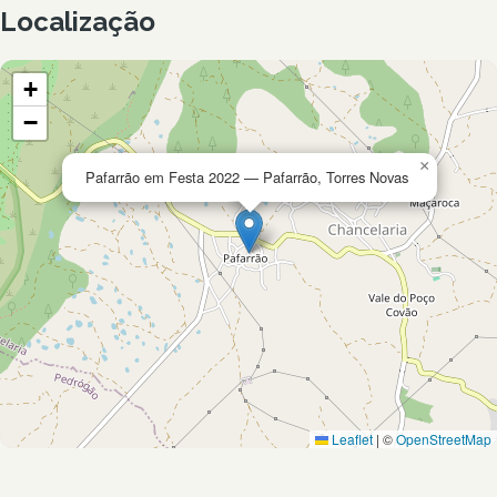
Localização
+
−
×
Pafarrão em Festa 2022 — Pafarrão, Torres Novas
Leaflet
|
©
OpenStreetMap