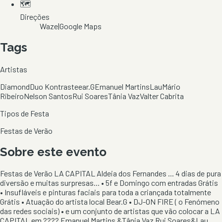
🗺️
Direções
Waze
|
Google Maps
Tags
Artistas
Diamond
Duo Kontraste
ear.G
Emanuel Martins
Lau
Mário
Ribeiro
Nelson Santos
Rui Soares
Tânia Vaz
Valter Cabrita
Tipos de Festa
Festas de Verão
Sobre este evento
Festas de Verão LA CAPITAL Aldeia dos Fernandes ... 4 dias de pura
diversão e muitas surpresas... • 5f e Domingo com entradas Grátis
• Insufláveis e pinturas faciais para toda a criançada totalmente
Grátis • Atuação do artista local Bear.G • DJ-ON FIRE ( o Fenómeno
das redes sociais) • e um conjunto de artistas que vão colocar a LA
CAPITAL em ???? Emanuel Martins &Tânia Vaz Rui Soares&Lau