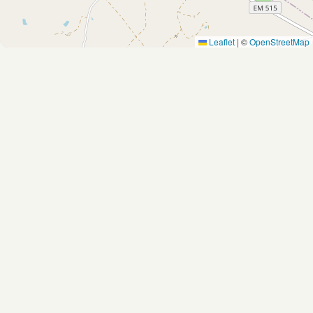
Leaflet
|
©
OpenStreetMap