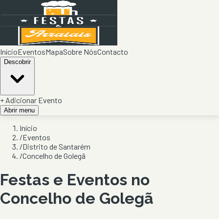
Início
Eventos
Mapa
Sobre Nós
Contacto
Descobrir
+ Adicionar Evento
Abrir menu
Início
/
Eventos
/
Distrito de Santarém
/
Concelho de Golegã
Festas e Eventos no
Concelho de
Golegã