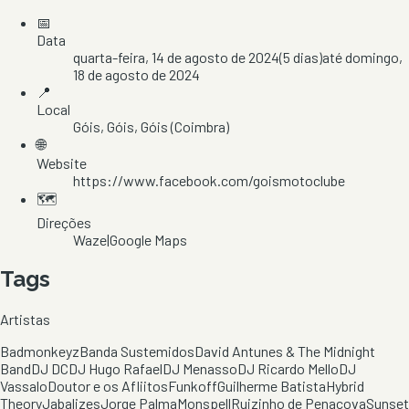
📅
Data
quarta-feira, 14 de agosto de 2024
(
5
dias)
até
domingo,
18 de agosto de 2024
📍
Local
Góis
, Góis
, Góis
(Coimbra)
🌐
Website
https://www.facebook.com/goismotoclube
🗺️
Direções
Waze
|
Google Maps
Tags
Artistas
Badmonkeyz
Banda Sustemidos
David Antunes & The Midnight
Band
DJ DC
DJ Hugo Rafael
DJ Menasso
DJ Ricardo Mello
DJ
Vassalo
Doutor e os Afliitos
Funkoff
Guilherme Batista
Hybrid
Theory
Jabalizes
Jorge Palma
Monspell
Ruizinho de Penacova
Sunset