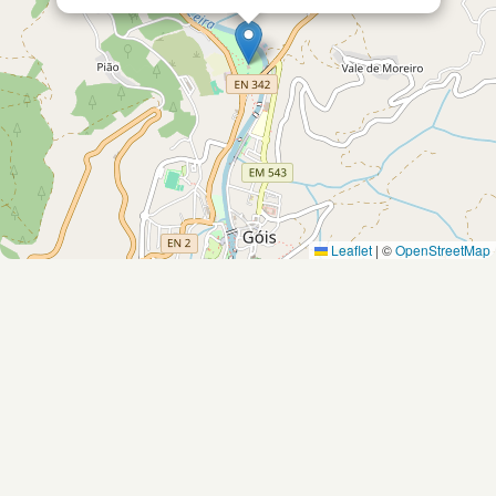
Leaflet
|
©
OpenStreetMap