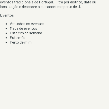
eventos tradicionais de Portugal. Filtra por distrito, data ou
localização e descobre o que acontece perto de ti.
Eventos
Ver todos os eventos
Mapa de eventos
Este fim de semana
Este mês
Perto de mim
Por artista, local e tipo de festa
Por Localização
Todos os distritos
Distrito de Braga
Distrito do Porto
Distrito de Lisboa
Distrito de Faro
Informação
Sobre Nós
Contacto
Privacidade e Condições