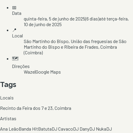
📅
Data
quinta-feira, 5 de junho de 2025
(
6
dias)
até
terça-feira,
10 de junho de 2025
📍
Local
São Martinho do Bispo
, União das freguesias de São
Martinho do Bispo e Ribeira de Frades
, Coimbra
(Coimbra)
🗺️
Direções
Waze
|
Google Maps
Tags
Locais
Recinto da Feira dos 7 e 23, Coimbra
Artistas
Ana Leão
Banda Hit
Batuta
DJ Cavaco
DJ Dany
DJ Nuka
DJ