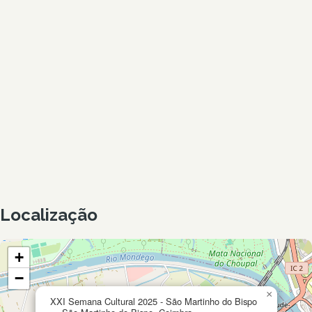
Localização
+
−
×
XXI Semana Cultural 2025 - São Martinho do Bispo