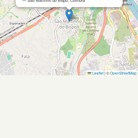
— São Martinho do Bispo, Coimbra
Leaflet
|
©
OpenStreetMap