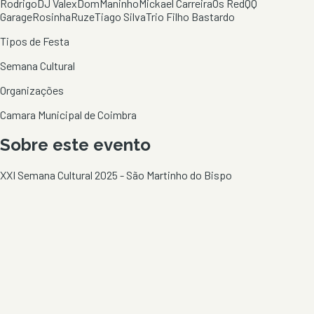
Rodrigo
DJ Valex
Dom
Maninho
Mickael Carreira
Os Red
QQ
Garage
Rosinha
Ruze
Tiago Silva
Trio Filho Bastardo
Tipos de Festa
Semana Cultural
Organizações
Camara Municipal de Coimbra
Sobre este evento
XXI Semana Cultural 2025 - São Martinho do Bispo