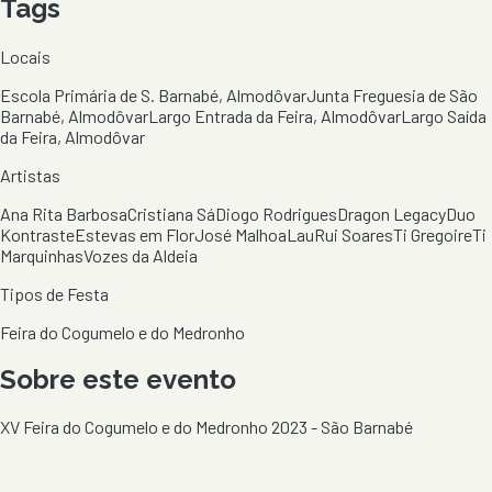
Tags
Locais
Escola Primária de S. Barnabé, Almodôvar
Junta Freguesia de São
Barnabé, Almodôvar
Largo Entrada da Feira, Almodôvar
Largo Saída
da Feira, Almodôvar
Artistas
Ana Rita Barbosa
Cristiana Sá
Diogo Rodrigues
Dragon Legacy
Duo
Kontraste
Estevas em Flor
José Malhoa
Lau
Rui Soares
Ti Gregoire
Ti
Marquinhas
Vozes da Aldeia
Tipos de Festa
Feira do Cogumelo e do Medronho
Sobre este evento
XV Feira do Cogumelo e do Medronho 2023 - São Barnabé