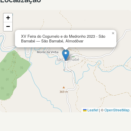
+
−
×
XV Feira do Cogumelo e do Medronho 2023 - São
Barnabé — São Barnabé, Almodôvar
Leaflet
|
©
OpenStreetMap