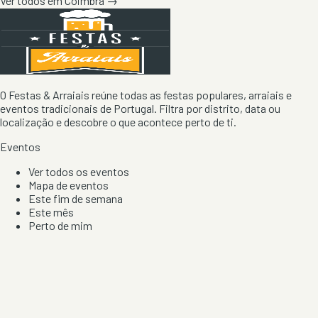
Ver todos em
Coimbra
→
O Festas & Arraiais reúne todas as festas populares, arraiais e
eventos tradicionais de Portugal. Filtra por distrito, data ou
localização e descobre o que acontece perto de ti.
Eventos
Ver todos os eventos
Mapa de eventos
Este fim de semana
Este mês
Perto de mim
Por artista, local e tipo de festa
Por Localização
Todos os distritos
Distrito de Braga
Distrito do Porto