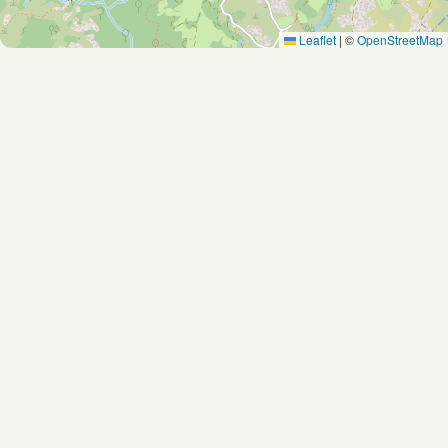
Leaflet
|
©
OpenStreetMap