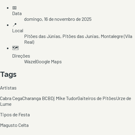
📅
Data
domingo, 16 de novembro de 2025
📍
Local
Pitões das Júnias
, Pitões das Junias
, Montalegre
(Vila
Real)
🗺️
Direções
Waze
|
Google Maps
Tags
Artistas
Cabra Cega
Charanga BCB
Dj Mike Tudor
Gaiteiros de Pitões
Urze de
Lume
Tipos de Festa
Magusto Celta