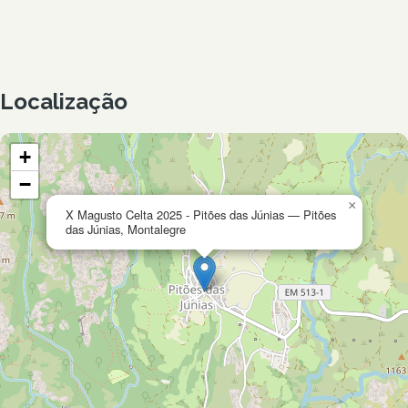
Localização
+
−
×
X Magusto Celta 2025 - Pitões das Júnias — Pitões
das Júnias, Montalegre