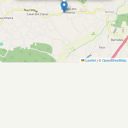
Leaflet
|
©
OpenStreetMap