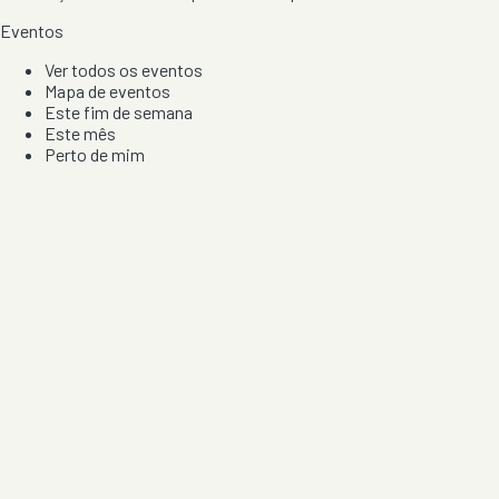
Eventos
Ver todos os eventos
Mapa de eventos
Este fim de semana
Este mês
Perto de mim
Por artista, local e tipo de festa
Por Localização
Todos os distritos
Distrito de Braga
Distrito do Porto
Distrito de Lisboa
Distrito de Faro
Informação
Sobre Nós
Contacto
Privacidade e Condições
Aviso de Cookies