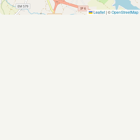
Leaflet
|
©
OpenStreetMap