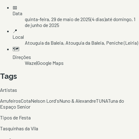
📅
Data
quinta-feira, 29 de maio de 2025
(
4
dias)
até
domingo, 1
de junho de 2025
📍
Local
Atouguia da Baleia
, Atouguia da Baleia
, Peniche
(Leiria)
🗺️
Direções
Waze
|
Google Maps
Tags
Artistas
Arrufeiros
Cota
Nelson Lord's
Nuno & Alexandre
TUNA
Tuna do
Espaço Senior
Tipos de Festa
Tasquinhas da Vila