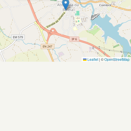
Leaflet
|
©
OpenStreetMap