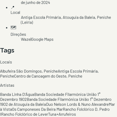
de junho de 2024
📍
Local
Antiga Escola Primária
, Atouguia da Baleia
, Peniche
(Leiria)
🗺️
Direções
Waze
|
Google Maps
Tags
Locais
Albufeira São Domingos, Peniche
Antiga Escola Primária,
Peniche
Centro de Canoagem do Oeste, Peniche
Artistas
Banda Linha D'Água
Banda Sociedade Filarmónica União 1°
Dezembro 1902
Banda Sociedade Filarmónica União 1° Dezembro
1902 de Atouguia da Baleia
Duo Nelson Lords & Nuno Alexandre
Mar
à Vista
Os Camponeses Da Beira Mar
Rancho Folclórico D. Pedro
I
Rancho Folclórico de Lever
Tuna+Arrufeiros