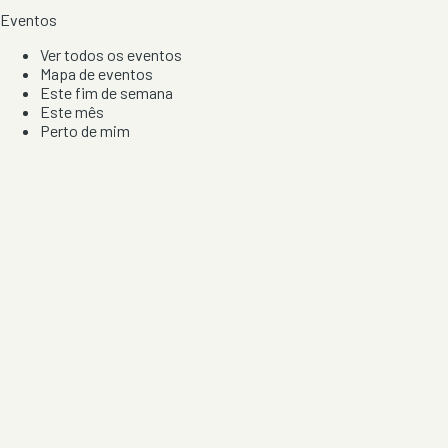
Eventos
Ver todos os eventos
Mapa de eventos
Este fim de semana
Este mês
Perto de mim
Por artista, local e tipo de festa
Por Localização
Todos os distritos
Distrito de Braga
Distrito do Porto
Distrito de Lisboa
Distrito de Faro
Informação
Sobre Nós
Contacto
Privacidade e Condições
Aviso de Cookies