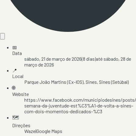
📅
Data
sábado, 21 de março de 2026
(
8
dias)
até
sábado, 28 de
março de 2026
📍
Local
Parque João Martins (Ex-IOS)
, Sines
, Sines
(Setúbal)
🌐
Website
https://www.facebook.com/municipiodesines/posts/
semana-da-juventude-est%C3%A1-de-volta-a-sines-
com-dois-momentos-dedicados-%C3
🗺️
Direções
Waze
|
Google Maps