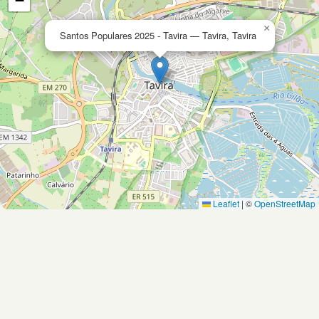
−
×
Santos Populares 2025 - Tavira — Tavira, Tavira
Leaflet
|
©
OpenStreetMap