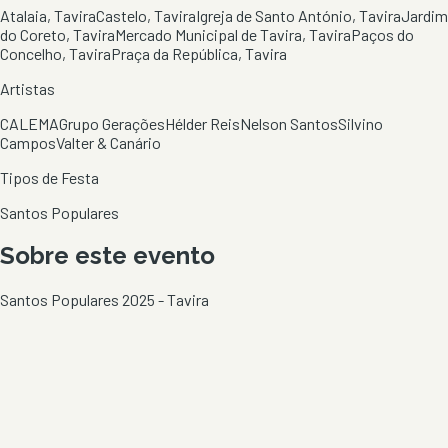
Atalaia, Tavira
Castelo, Tavira
Igreja de Santo António, Tavira
Jardim
do Coreto, Tavira
Mercado Municipal de Tavira, Tavira
Paços do
Concelho, Tavira
Praça da República, Tavira
Artistas
CALEMA
Grupo Gerações
Hélder Reis
Nelson Santos
Silvino
Campos
Valter & Canário
Tipos de Festa
Santos Populares
Sobre este evento
Santos Populares 2025 - Tavira