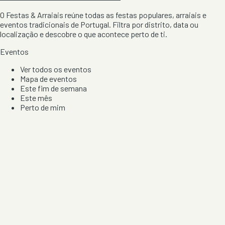
O Festas & Arraiais reúne todas as festas populares, arraiais e
eventos tradicionais de Portugal. Filtra por distrito, data ou
localização e descobre o que acontece perto de ti.
Eventos
Ver todos os eventos
Mapa de eventos
Este fim de semana
Este mês
Perto de mim
Por artista, local e tipo de festa
Por Localização
Todos os distritos
Distrito de Braga
Distrito do Porto
Distrito de Lisboa
Distrito de Faro
Informação