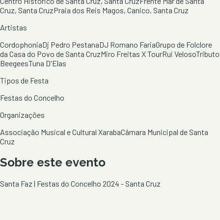
Centro Histórico de Santa Cruz, Santa Cruz
Frente Mar de Santa
Cruz, Santa Cruz
Praia dos Reis Magos, Canico, Santa Cruz
Artistas
Cordophonia
Dj Pedro Pestana
DJ Romano Faria
Grupo de Folclore
da Casa do Povo de Santa Cruz
Miro Freitas X Tour
Rui Veloso
Tributo
Beegees
Tuna D'Elas
Tipos de Festa
Festas do Concelho
Organizações
Associação Musical e Cultural Xaraba
Câmara Municipal de Santa
Cruz
Sobre este evento
Santa Faz | Festas do Concelho 2024 - Santa Cruz