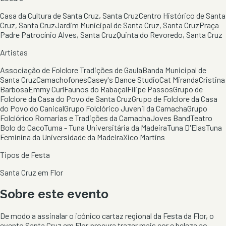
Casa da Cultura de Santa Cruz, Santa Cruz
Centro Histórico de Santa
Cruz, Santa Cruz
Jardim Municipal de Santa Cruz, Santa Cruz
Praça
Padre Patrocínio Alves, Santa Cruz
Quinta do Revoredo, Santa Cruz
Artistas
Associação de Folclore Tradições de Gaula
Banda Municipal de
Santa Cruz
Camachofones
Casey's Dance Studio
Cat Miranda
Cristina
Barbosa
Emmy Curl
Faunos do Rabaçal
Filipe Passos
Grupo de
Folclore da Casa do Povo de Santa Cruz
Grupo de Folclore da Casa
do Povo do Canical
Grupo Folclórico Juvenil da Camacha
Grupo
Folclórico Romarias e Tradições da Camacha
Joves Band
Teatro
Bolo do Caco
Tuma - Tuna Universitária da Madeira
Tuna D'Elas
Tuna
Feminina da Universidade da Madeira
Xico Martins
Tipos de Festa
Santa Cruz em Flor
Sobre este evento
De modo a assinalar o icónico cartaz regional da Festa da Flor, o
evento Santa Cruz em Flor procura trazer mais cor e beleza ao