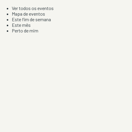
Ver todos os eventos
Mapa de eventos
Este fim de semana
Este mês
Perto de mim
Por artista, local e tipo de festa
Por Localização
Todos os distritos
Distrito de Braga
Distrito do Porto
Distrito de Lisboa
Distrito de Faro
Informação
Sobre Nós
Contacto
Privacidade e Condições
Aviso de Cookies
Redes Sociais