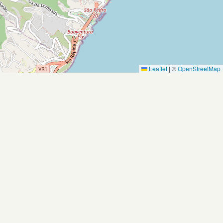
Leaflet
|
©
OpenStreetMap