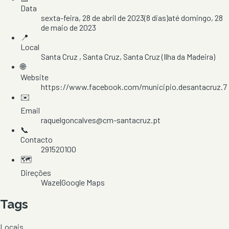
Data
sexta-feira, 28 de abril de 2023
(
8
dias)
até
domingo, 28
de maio de 2023
📍
Local
Santa Cruz
, Santa Cruz
, Santa Cruz
(Ilha da Madeira)
🌐
Website
https://www.facebook.com/municipio.desantacruz.7
✉️
Email
raquelgoncalves@cm-santacruz.pt
📞
Contacto
291520100
🗺️
Direções
Waze
|
Google Maps
Tags
Locais