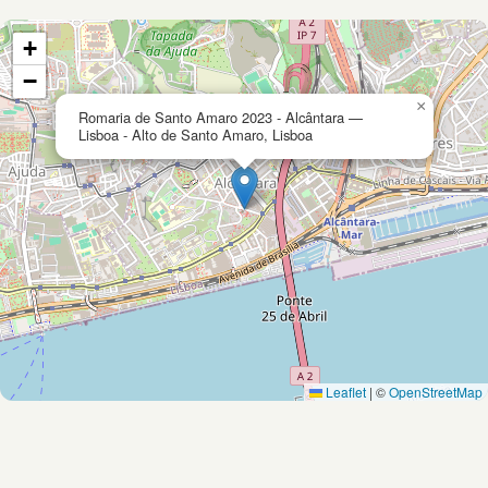
+
−
×
Romaria de Santo Amaro 2023 - Alcântara —
Lisboa - Alto de Santo Amaro, Lisboa
Leaflet
|
©
OpenStreetMap