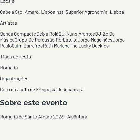
Locais
Capela Sto. Amaro, Lisboa
Inst. Superior Agronomia, Lisboa
Artistas
Banda Compacto
Deixa Rolá
DJ-Nuno Arantes
DJ-Zé Da
Música
Grupo De Percusão Porbatuka
Jorge Magalhães
Jorge
Paulo
Quim Barreiros
Ruth Marlene
The Lucky Duckies
Tipos de Festa
Romaria
Organizações
Coro da Junta de Freguesia de Alcântara
Sobre este evento
Romaria de Santo Amaro 2023 - Alcântara