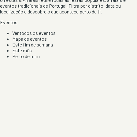
eventos tradicionais de Portugal. Filtra por distrito, data ou
localização e descobre o que acontece perto de ti.
Eventos
Ver todos os eventos
Mapa de eventos
Este fim de semana
Este mês
Perto de mim
Por artista, local e tipo de festa
Por Localização
Todos os distritos
Distrito de Braga
Distrito do Porto
Distrito de Lisboa
Distrito de Faro
Informação
Sobre Nós
Contacto