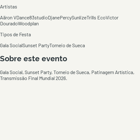
Artistas
Aäron V
Dance83studio
Djane
Percy
Sunlize
Trills Eco
Victor
Dourado
Woodplan
Tipos de Festa
Gala Social
Sunset Party
Torneio de Sueca
Sobre este evento
Gala Social, Sunset Party, Torneio de Sueca, Patinagem Artística,
Transmissão Final Mundial 2026.