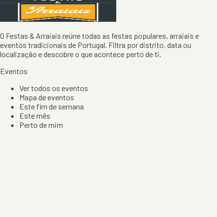
O Festas & Arraiais reúne todas as festas populares, arraiais e
eventos tradicionais de Portugal. Filtra por distrito, data ou
localização e descobre o que acontece perto de ti.
Eventos
Ver todos os eventos
Mapa de eventos
Este fim de semana
Este mês
Perto de mim
Por artista, local e tipo de festa
Por Localização
Todos os distritos
Distrito de Braga
Distrito do Porto
Distrito de Lisboa
Distrito de Faro