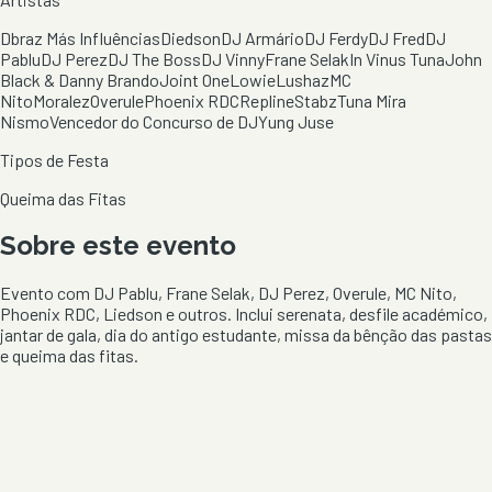
Dbraz Más Influências
Diedson
DJ Armário
DJ Ferdy
DJ Fred
DJ
Pablu
DJ Perez
DJ The Boss
DJ Vinny
Frane Selak
In Vinus Tuna
John
Black & Danny Brando
Joint One
Lowie
Lushaz
MC
Nito
Moralez
Overule
Phoenix RDC
Repline
Stabz
Tuna Mira
Nismo
Vencedor do Concurso de DJ
Yung Juse
Tipos de Festa
Queima das Fitas
Sobre este evento
Evento com DJ Pablu, Frane Selak, DJ Perez, Overule, MC Nito,
Phoenix RDC, Liedson e outros. Inclui serenata, desfile académico,
jantar de gala, dia do antigo estudante, missa da bênção das pastas
e queima das fitas.