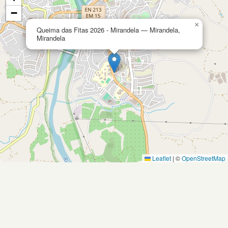
−
×
Queima das Fitas 2026 - Mirandela — Mirandela,
Mirandela
Leaflet
|
©
OpenStreetMap