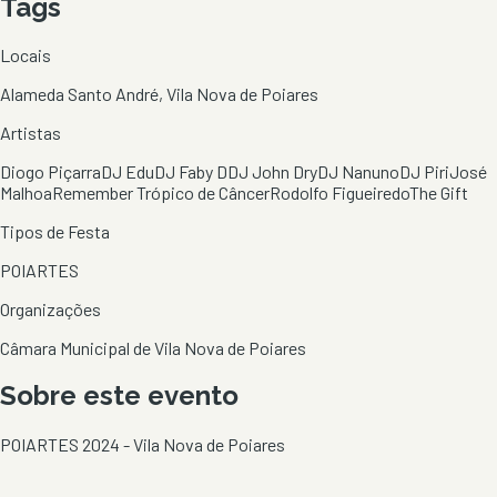
Tags
Locais
Alameda Santo André, Vila Nova de Poiares
Artistas
Diogo Piçarra
DJ Edu
DJ Faby D
DJ John Dry
DJ Nanuno
DJ Piri
José
Malhoa
Remember Trópico de Câncer
Rodolfo Figueiredo
The Gift
Tipos de Festa
POIARTES
Organizações
Câmara Municipal de Vila Nova de Poiares
Sobre este evento
POIARTES 2024 - Vila Nova de Poiares