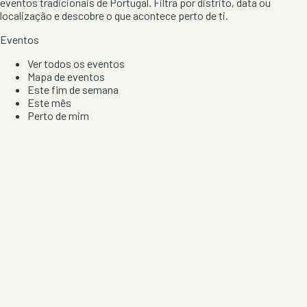
eventos tradicionais de Portugal. Filtra por distrito, data ou
localização e descobre o que acontece perto de ti.
Eventos
Ver todos os eventos
Mapa de eventos
Este fim de semana
Este mês
Perto de mim
Por artista, local e tipo de festa
Por Localização
Todos os distritos
Distrito de Braga
Distrito do Porto
Distrito de Lisboa
Distrito de Faro
Informação
Sobre Nós
Contacto
Privacidade e Condições