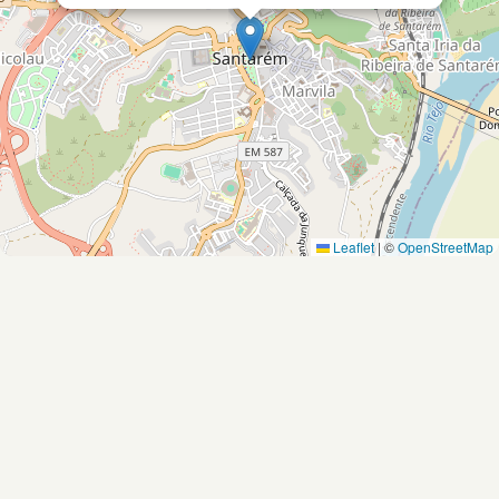
Leaflet
|
©
OpenStreetMap