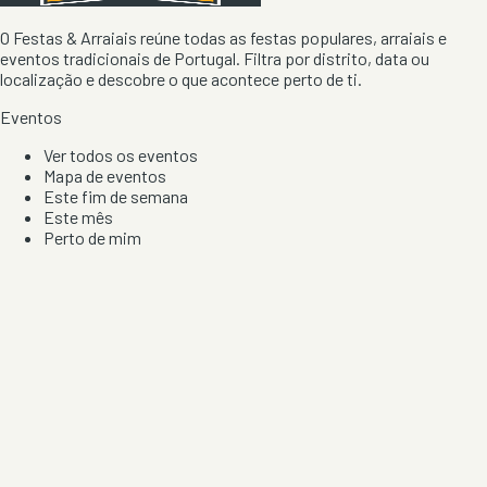
O Festas & Arraiais reúne todas as festas populares, arraiais e
eventos tradicionais de Portugal. Filtra por distrito, data ou
localização e descobre o que acontece perto de ti.
Eventos
Ver todos os eventos
Mapa de eventos
Este fim de semana
Este mês
Perto de mim
Por artista, local e tipo de festa
Por Localização
Todos os distritos
Distrito de Braga
Distrito do Porto
Distrito de Lisboa
Distrito de Faro
Informação