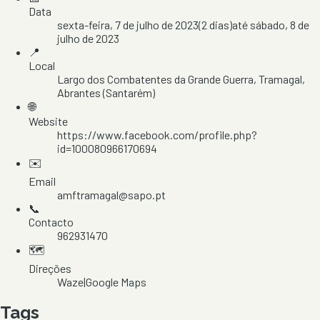
Data
sexta-feira, 7 de julho de 2023
(
2
dias)
até
sábado, 8 de
julho de 2023
📍
Local
Largo dos Combatentes da Grande Guerra
, Tramagal
,
Abrantes
(Santarém)
🌐
Website
https://www.facebook.com/profile.php?
id=100080966170694
✉️
Email
amftramagal@sapo.pt
📞
Contacto
962931470
🗺️
Direções
Waze
|
Google Maps
Tags