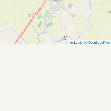
Leaflet
|
©
OpenStreetMap