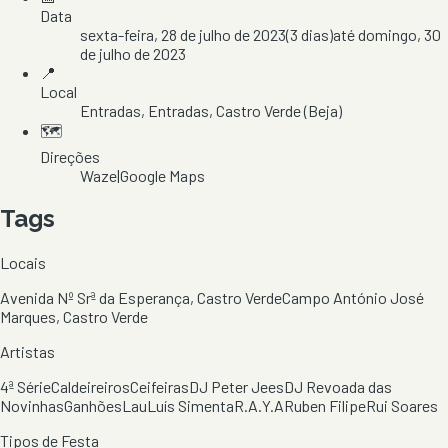
Data
sexta-feira, 28 de julho de 2023
(
3
dias)
até
domingo, 30
de julho de 2023
📍
Local
Entradas
, Entradas
, Castro Verde
(Beja)
🗺️
Direções
Waze
|
Google Maps
Tags
Locais
Avenida Nº Srª da Esperança, Castro Verde
Campo António José
Marques, Castro Verde
Artistas
4ª Série
Caldeireiros
Ceifeiras
DJ Peter Jees
DJ Revoada das
Novinhas
Ganhões
Lau
Luís Simenta
R.A.Y.A
Ruben Filipe
Rui Soares
Tipos de Festa