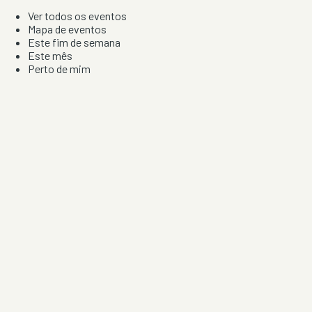
Ver todos os eventos
Mapa de eventos
Este fim de semana
Este mês
Perto de mim
Por artista, local e tipo de festa
Por Localização
Todos os distritos
Distrito de Braga
Distrito do Porto
Distrito de Lisboa
Distrito de Faro
Informação
Sobre Nós
Contacto
Privacidade e Condições
Aviso de Cookies
Redes Sociais