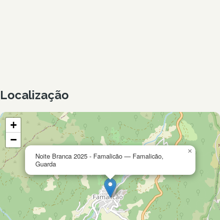
Localização
+
−
×
Noite Branca 2025 - Famalicão — Famalicão,
Guarda