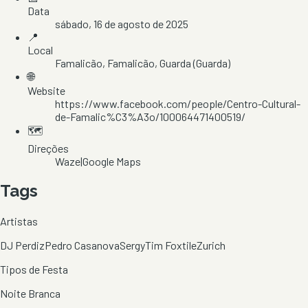
Data
sábado, 16 de agosto de 2025
📍
Local
Famalicão
, Famalicão
, Guarda
(Guarda)
🌐
Website
https://www.facebook.com/people/Centro-Cultural-
de-Famalic%C3%A3o/100064471400519/
🗺️
Direções
Waze
|
Google Maps
Tags
Artistas
DJ Perdiz
Pedro Casanova
Sergy
Tim Foxtile
Zurich
Tipos de Festa
Noite Branca