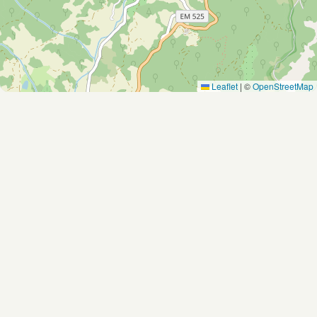
Leaflet
|
©
OpenStreetMap