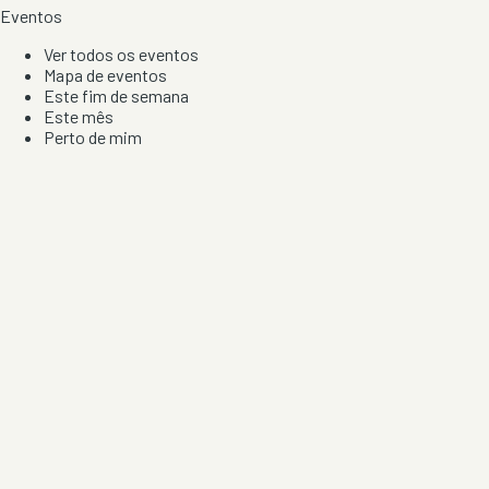
Eventos
Ver todos os eventos
Mapa de eventos
Este fim de semana
Este mês
Perto de mim
Por artista, local e tipo de festa
Por Localização
Todos os distritos
Distrito de Braga
Distrito do Porto
Distrito de Lisboa
Distrito de Faro
Informação
Sobre Nós
Contacto
Privacidade e Condições
Aviso de Cookies