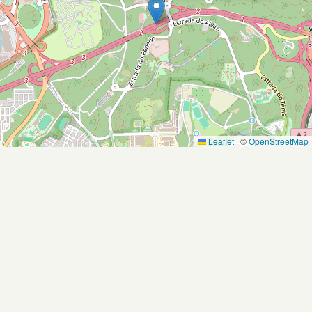
Leaflet
|
©
OpenStreetMap