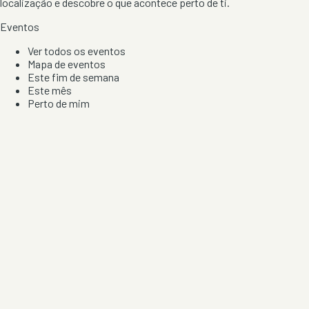
localização e descobre o que acontece perto de ti.
Eventos
Ver todos os eventos
Mapa de eventos
Este fim de semana
Este mês
Perto de mim
Por artista, local e tipo de festa
Por Localização
Todos os distritos
Distrito de Braga
Distrito do Porto
Distrito de Lisboa
Distrito de Faro
Informação
Sobre Nós
Contacto
Privacidade e Condições
Aviso de Cookies