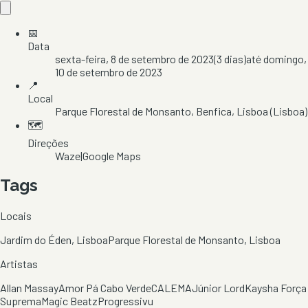
📅
Data
sexta-feira, 8 de setembro de 2023
(
3
dias)
até
domingo,
10 de setembro de 2023
📍
Local
Parque Florestal de Monsanto
, Benfica
, Lisboa
(Lisboa)
🗺️
Direções
Waze
|
Google Maps
Tags
Locais
Jardim do Éden, Lisboa
Parque Florestal de Monsanto, Lisboa
Artistas
Allan Massay
Amor Pá Cabo Verde
CALEMA
Júnior Lord
Kaysha Força
Suprema
Magic Beatz
Progressivu