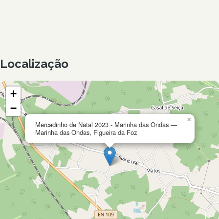
Localização
+
−
×
Mercadinho de Natal 2023 - Marinha das Ondas —
Marinha das Ondas, Figueira da Foz