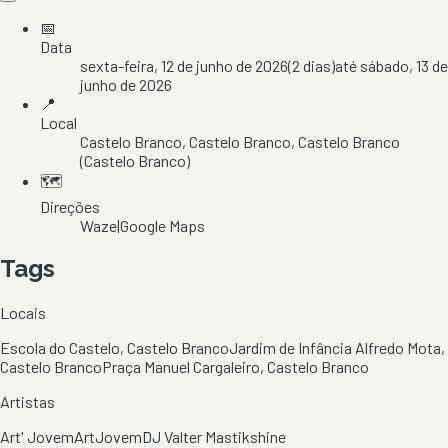
📅
Data
sexta-feira, 12 de junho de 2026
(
2
dias)
até
sábado, 13 de
junho de 2026
📍
Local
Castelo Branco
, Castelo Branco
, Castelo Branco
(Castelo Branco)
🗺️
Direções
Waze
|
Google Maps
Tags
Locais
Escola do Castelo, Castelo Branco
Jardim de Infância Alfredo Mota,
Castelo Branco
Praça Manuel Cargaleiro, Castelo Branco
Artistas
Art' Jovem
ArtJovem
DJ Valter Mastikshine