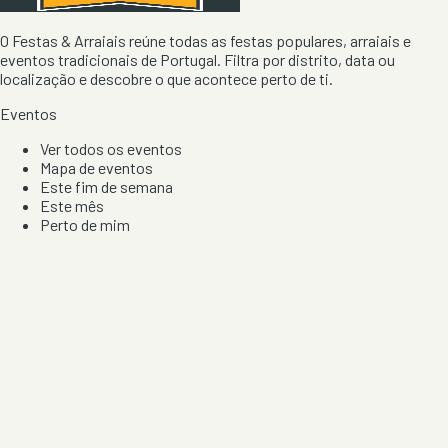
O Festas & Arraiais reúne todas as festas populares, arraiais e
eventos tradicionais de Portugal. Filtra por distrito, data ou
localização e descobre o que acontece perto de ti.
Eventos
Ver todos os eventos
Mapa de eventos
Este fim de semana
Este mês
Perto de mim
Por artista, local e tipo de festa
Por Localização
Todos os distritos
Distrito de Braga
Distrito do Porto
Distrito de Lisboa
Distrito de Faro
Informação