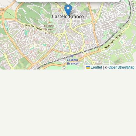
Leaflet
|
©
OpenStreetMap