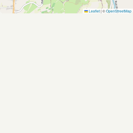
Leaflet
|
©
OpenStreetMap