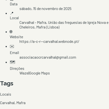
Data
sábado, 15 de novembro de 2025
📍
Local
Carvalhal - Mafra
, União das freguesias de Igreja Nova e
Cheleiros
, Mafra
(Lisboa)
🌐
Website
https://a-c-r--carvalhal.webnode.pt/
✉️
Email
associacaocrcarvalhal@gmail.com
🗺️
Direções
Waze
|
Google Maps
Tags
Locais
Carvalhal, Mafra