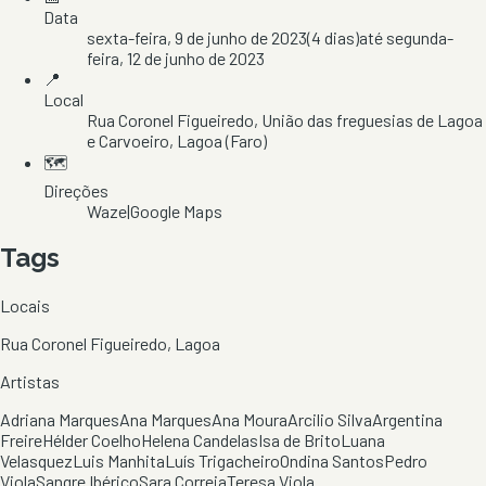
Data
sexta-feira, 9 de junho de 2023
(
4
dias)
até
segunda-
feira, 12 de junho de 2023
📍
Local
Rua Coronel Figueiredo
, União das freguesias de Lagoa
e Carvoeiro
, Lagoa
(Faro)
🗺️
Direções
Waze
|
Google Maps
Tags
Locais
Rua Coronel Figueiredo, Lagoa
Artistas
Adriana Marques
Ana Marques
Ana Moura
Arcilio Silva
Argentina
Freire
Hélder Coelho
Helena Candelas
Isa de Brito
Luana
Velasquez
Luis Manhita
Luís Trigacheiro
Ondina Santos
Pedro
Viola
Sangre Ibérico
Sara Correia
Teresa Viola