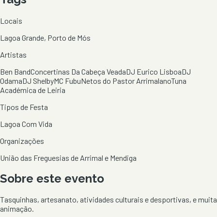
Locais
Lagoa Grande, Porto de Mós
Artistas
Ben Band
Concertinas Da Cabeça Veada
DJ Eurico Lisboa
DJ
Odama
DJ Shelby
MC Fubu
Netos do Pastor Arrimalano
Tuna
Académica de Leiria
Tipos de Festa
Lagoa Com Vida
Organizações
União das Freguesias de Arrimal e Mendiga
Sobre este evento
Tasquinhas, artesanato, atividades culturais e desportivas, e muita
animação.