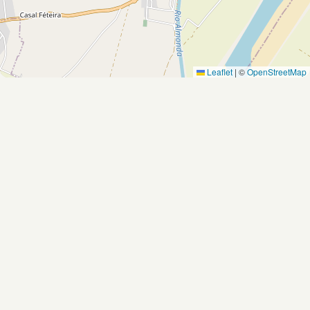
Leaflet
|
©
OpenStreetMap