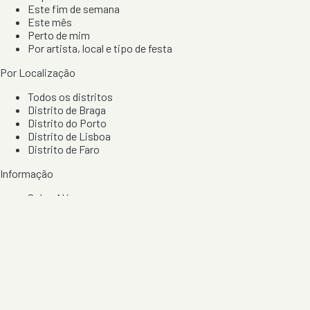
Este fim de semana
Este mês
Perto de mim
Por artista, local e tipo de festa
Por Localização
Todos os distritos
Distrito de Braga
Distrito do Porto
Distrito de Lisboa
Distrito de Faro
Informação
Sobre Nós
Contacto
Privacidade e Condições
Aviso de Cookies
Redes Sociais
©
2026
Festas & Arraiais. Todos os direitos reservados.