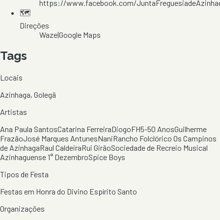
https://www.facebook.com/JuntaFreguesiadeAzinha
🗺️
Direções
Waze
|
Google Maps
Tags
Locais
Azinhaga, Golegã
Artistas
Ana Paula Santos
Catarina Ferreira
Diogo
FH5-50 Anos
Guilherme
Frazão
José Marques Antunes
Nani
Rancho Folclórico Os Campinos
de Azinhaga
Raul Caldeira
Rui Girão
Sociedade de Recreio Musical
Azinhaguense 1° Dezembro
Spice Boys
Tipos de Festa
Festas em Honra do Divino Espírito Santo
Organizações