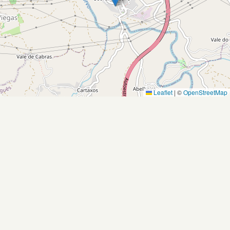
Leaflet
|
©
OpenStreetMap