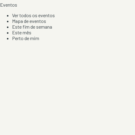
Eventos
Ver todos os eventos
Mapa de eventos
Este fim de semana
Este mês
Perto de mim
Por artista, local e tipo de festa
Por Localização
Todos os distritos
Distrito de Braga
Distrito do Porto
Distrito de Lisboa
Distrito de Faro
Informação
Sobre Nós
Contacto
Privacidade e Condições
Aviso de Cookies