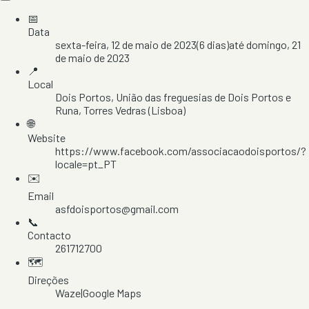
📅
Data
sexta-feira, 12 de maio de 2023
(
6
dias)
até
domingo, 21
de maio de 2023
📍
Local
Dois Portos
, União das freguesias de Dois Portos e
Runa
, Torres Vedras
(Lisboa)
🌐
Website
https://www.facebook.com/associacaodoisportos/?
locale=pt_PT
✉️
Email
asfdoisportos@gmail.com
📞
Contacto
261712700
🗺️
Direções
Waze
|
Google Maps