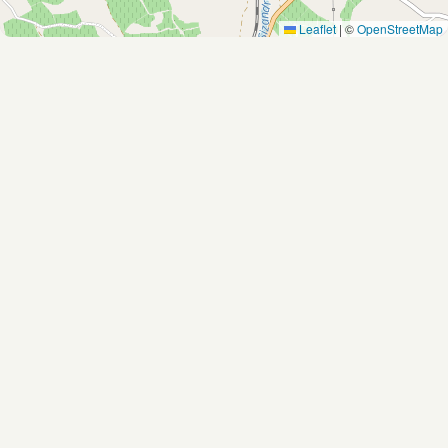
Leaflet
|
©
OpenStreetMap