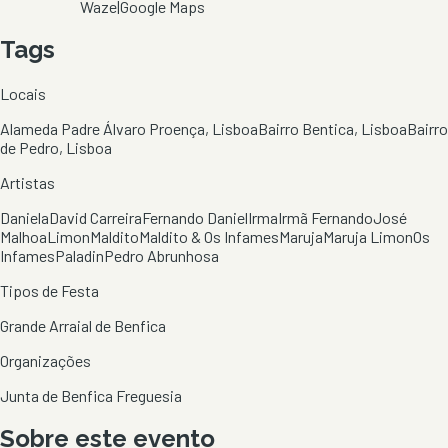
Waze
|
Google Maps
Tags
Locais
Alameda Padre Álvaro Proença, Lisboa
Bairro Bentica, Lisboa
Bairro
de Pedro, Lisboa
Artistas
Daniela
David Carreira
Fernando Daniel
Irma
Irmã Fernando
José
Malhoa
Limon
Maldito
Maldito & Os Infames
Maruja
Maruja Limon
Os
Infames
Paladin
Pedro Abrunhosa
Tipos de Festa
Grande Arraial de Benfica
Organizações
Junta de Benfica Freguesia
Sobre este evento