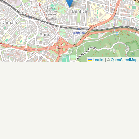
Leaflet
|
©
OpenStreetMap