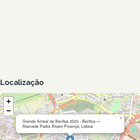
Localização
+
−
×
Grande Arraial de Benfica 2023 - Benfica —
Alameda Padre Álvaro Proença, Lisboa