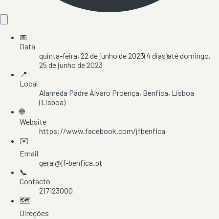
📅
Data
quinta-feira, 22 de junho de 2023
(
4
dias)
até
domingo,
25 de junho de 2023
📍
Local
Alameda Padre Álvaro Proença
, Benfica
, Lisboa
(Lisboa)
🌐
Website
https://www.facebook.com/jfbenfica
✉️
Email
geral@jf-benfica.pt
📞
Contacto
217123000
🗺️
Direções