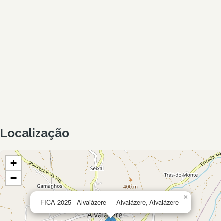
Localização
+
−
×
FICA 2025 - Alvaiázere — Alvaiázere, Alvaiázere