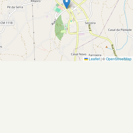
Leaflet
|
©
OpenStreetMap