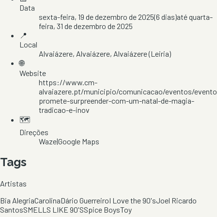
Data
sexta-feira, 19 de dezembro de 2025
(
6
dias)
até
quarta-
feira, 31 de dezembro de 2025
📍
Local
Alvaiázere
, Alvaiázere
, Alvaiázere
(Leiria)
🌐
Website
https://www.cm-
alvaiazere.pt/municipio/comunicacao/eventos/evento
promete-surpreender-com-um-natal-de-magia-
tradicao-e-inov
🗺️
Direções
Waze
|
Google Maps
Tags
Artistas
Bia Alegria
Carolina
Dário Guerreiro
I Love the 90's
Joel Ricardo
Santos
SMELLS LIKE 90'S
Spice Boys
Toy