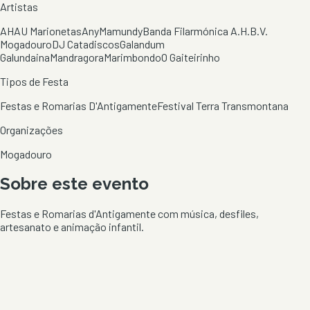
Artistas
AHAU Marionetas
AnyMamundy
Banda Filarmónica A.H.B.V.
Mogadouro
DJ Catadiscos
Galandum
Galundaina
Mandragora
Marimbondo
O Gaiteirinho
Tipos de Festa
Festas e Romarias D'Antigamente
Festival Terra Transmontana
Organizações
Mogadouro
Sobre este evento
Festas e Romarias d'Antigamente com música, desfiles,
artesanato e animação infantil.