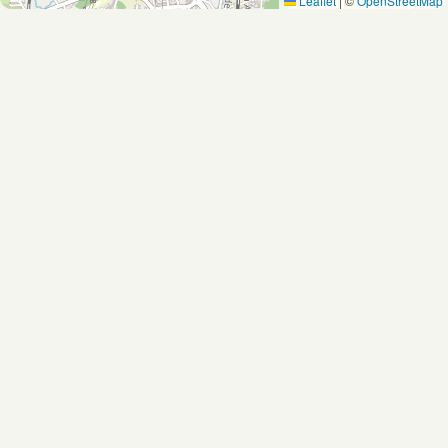
Leaflet
|
©
OpenStreetMap