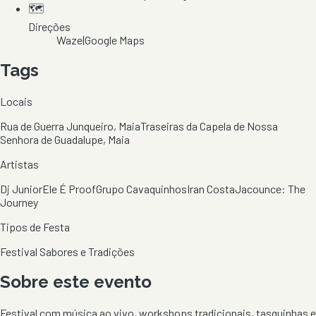
🗺️
Direções
Waze
|
Google Maps
Tags
Locais
Rua de Guerra Junqueiro, Maia
Traseiras da Capela de Nossa
Senhora de Guadalupe, Maia
Artistas
Dj Junior
Ele É Proof
Grupo Cavaquinhos
Iran Costa
Jacounce: The
Journey
Tipos de Festa
Festival Sabores e Tradições
Sobre este evento
Festival com música ao vivo, workshops tradicionais, tasquinhas e