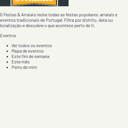
O Festas & Arraiais reúne todas as festas populares, arraiais e
eventos tradicionais de Portugal. Filtra por distrito, data ou
localização e descobre o que acontece perto de ti.
Eventos
Ver todos os eventos
Mapa de eventos
Este fim de semana
Este mês
Perto de mim
Por artista, local e tipo de festa
Por Localização
Todos os distritos
Distrito de Braga
Distrito do Porto
Distrito de Lisboa
Distrito de Faro
Informação