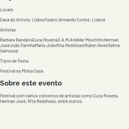
Locais
Casa do Artista, Lisboa
Teatro Armando Cortez, Lisboa
Artistas
Barbara Bandeira
Cuca Roseta
D.A.M.A
Hélder Moutinho
Herman
José
João Farinha
Maria João
Rita Redshoes
Rúben Alves
Selma
Uamusse
Tipos de Festa
Festival na Minha Casa
Sobre este evento
Festival com vários concertos de artistas como Cuca Roseta,
Herman José, Rita Redshoes, entre outros.