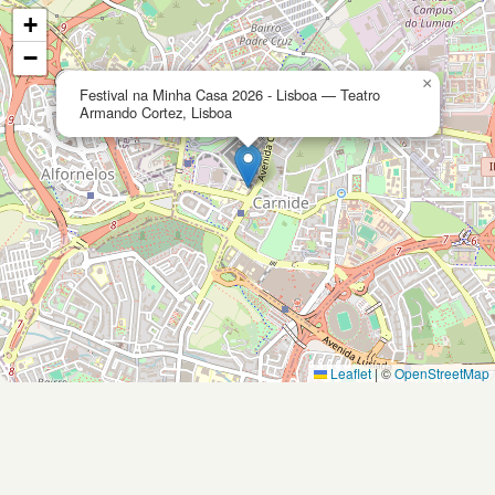
+
−
×
Festival na Minha Casa 2026 - Lisboa — Teatro
Armando Cortez, Lisboa
Leaflet
|
©
OpenStreetMap