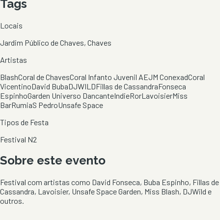
Tags
Locais
Jardim Público de Chaves, Chaves
Artistas
Blash
Coral de Chaves
Coral Infanto Juvenil AEJM Conexad
Coral
Vicentino
David Buba
DJWILD
Fillas de Cassandra
Fonseca
Espinho
Garden Universo Dancante
IndieRor
Lavoisier
Miss
Bar
Rumia
S Pedro
Unsafe Space
Tipos de Festa
Festival N2
Sobre este evento
Festival com artistas como David Fonseca, Buba Espinho, Fillas de
Cassandra, Lavoisier, Unsafe Space Garden, Miss Blash, DJWild e
outros.