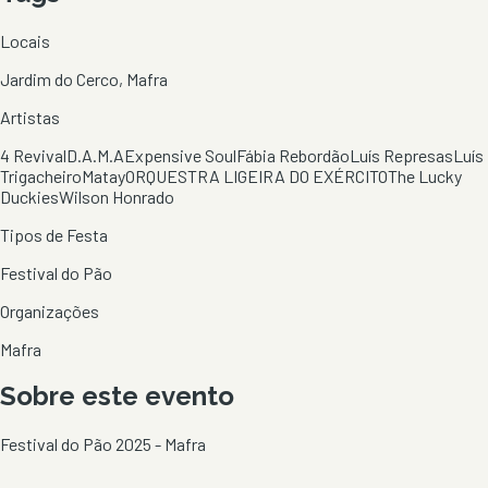
Locais
Jardim do Cerco, Mafra
Artistas
4 Revival
D.A.M.A
Expensive Soul
Fábia Rebordão
Luís Represas
Luís
Trigacheiro
Matay
ORQUESTRA LIGEIRA DO EXÉRCITO
The Lucky
Duckies
Wilson Honrado
Tipos de Festa
Festival do Pão
Organizações
Mafra
Sobre este evento
Festival do Pão 2025 - Mafra