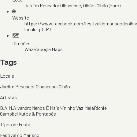
Jardim Pescador Olhanense
, Olhão
, Olhão
(Faro)
🌐
Website
https://www.facebook.com/festivaldomariscodeolha
locale=pt_PT
🗺️
Direções
Waze
|
Google Maps
Tags
Locais
Jardim Pescador Olhanense, Olhão
Artistas
D.A.M.A
Ivandro
Menos É Mais
Nininho Vaz Maia
Richie
Campbell
Xutos & Pontapés
Tipos de Festa
Festival do Marisco