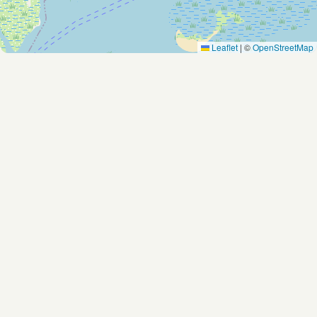
Leaflet
|
©
OpenStreetMap